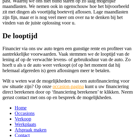
past. Waarbij we ons niet blind staren op zo laag mogelijke
maandlasten. We nemen ook in ogenschouw hoe het bijvoorbeeld
zit met dingen als voortijdig boetevrij aflossen. Lage maandlasten
zijn fijn, maar er is nog veel meer om over na te denken bij het
vinden van de juiste oplossing voor u.
De looptijd
Financier via ons uw auto tegen een gunstige rente en profiteer van
aantrekkelijke voorwaarden. Vaak stemmen we de looptijd van de
lening af op de verwachte levens- of gebruiksduur van de auto. Zo
hoeft u als u de auto weer verkoopt (of op het moment dat hij
helemaal afgereden is) geen aflossingen meer te betalen.
Wilt u weten wat de mogelijkheden van een autofinanciering voor
uw situatie zijn? Op onze
occasion-pagina
kunt u uw financiering
direct berekenen door op ‘financiering berekenen’ te klikken. Neem
gerust contact met ons op en bespreek de mogelijkheden.
Home
Occasions
Verkoop
Werkplaats
Afspraak maken
Contact