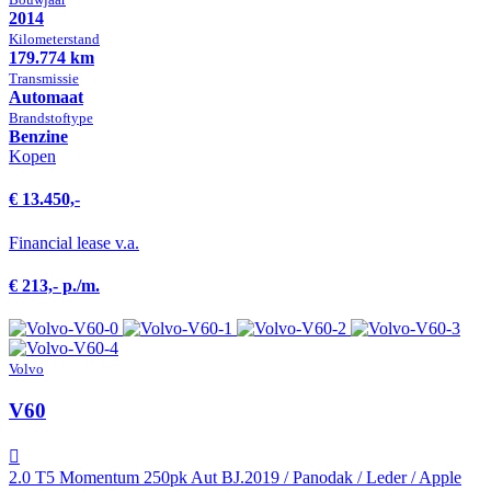
2014
Kilometer­stand
179.774 km
Transmissie
Automaat
Brandstof­type
Benzine
Kopen
€ 13.450,-
Financial lease v.a.
€ 213,- p./m.
Volvo
V60
2.0 T5 Momentum 250pk Aut BJ.2019 / Panodak / Leder / Apple