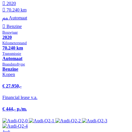
2020
70.240 km
Automaat
Benzine
Bouwjaar
2020
Kilometer­stand
70.240 km
Transmissie
Automaat
Brandstof­type
Benzine
Kopen
€ 27.950,-
Financial lease v.a.
€ 444,- p./m.
Audi