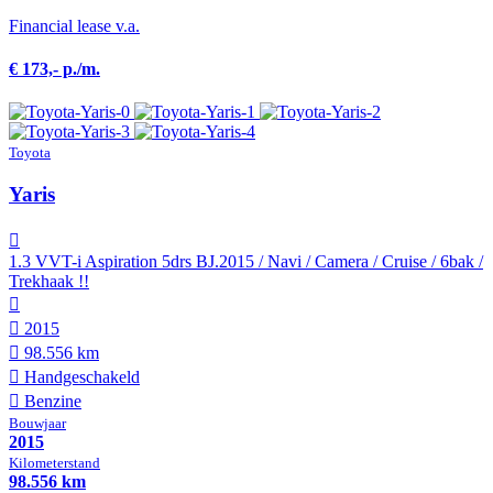
Financial lease v.a.
€ 173,- p./m.
Toyota
Yaris
1.3 VVT-i Aspiration 5drs BJ.2015 / Navi / Camera / Cruise / 6bak /
Trekhaak !!
2015
98.556 km
Hand­geschakeld
Benzine
Bouwjaar
2015
Kilometer­stand
98.556 km