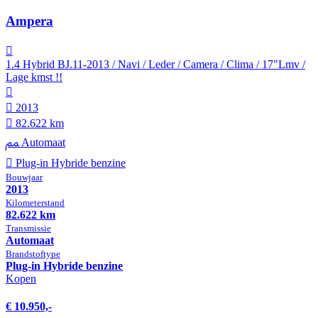
Ampera
1.4 Hybrid BJ.11-2013 / Navi / Leder / Camera / Clima / 17"Lmv /
Lage kmst !!
2013
82.622 km
Automaat
Plug-in Hybride benzine
Bouwjaar
2013
Kilometer­stand
82.622 km
Transmissie
Automaat
Brandstof­type
Plug-in Hybride benzine
Kopen
€ 10.950,-