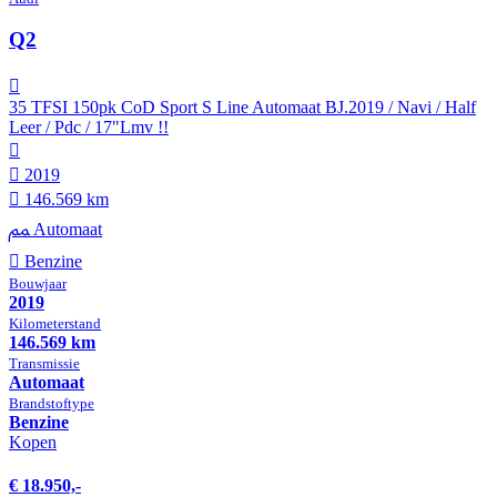
Q2
35 TFSI 150pk CoD Sport S Line Automaat BJ.2019 / Navi / Half
Leer / Pdc / 17"Lmv !!
2019
146.569 km
Automaat
Benzine
Bouwjaar
2019
Kilometer­stand
146.569 km
Transmissie
Automaat
Brandstof­type
Benzine
Kopen
€ 18.950,-