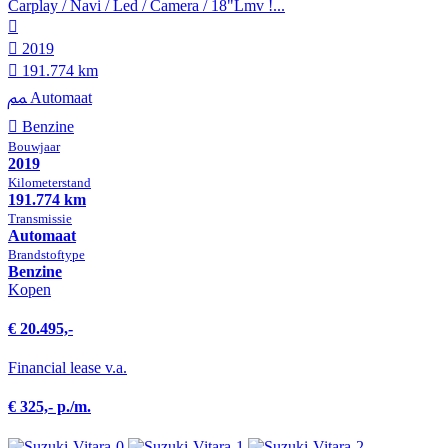
Carplay / Navi / Led / Camera / 18"Lmv !...
2019
191.774 km
Automaat
Benzine
Bouwjaar
2019
Kilometer­stand
191.774 km
Transmissie
Automaat
Brandstof­type
Benzine
Kopen
€ 20.495,-
Financial lease v.a.
€ 325,- p./m.