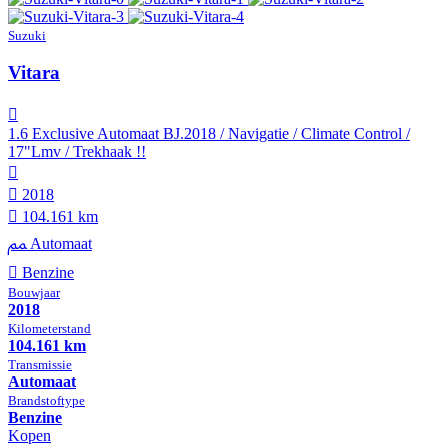
Suzuki
Vitara
1.6 Exclusive Automaat BJ.2018 / Navigatie / Climate Control /
17"Lmv / Trekhaak !!
2018
104.161 km
Automaat
Benzine
Bouwjaar
2018
Kilometer­stand
104.161 km
Transmissie
Automaat
Brandstof­type
Benzine
Kopen