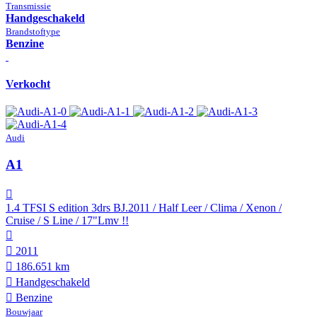
Transmissie
Hand­geschakeld
Brandstof­type
Benzine
Verkocht
Audi
A1
1.4 TFSI S edition 3drs BJ.2011 / Half Leer / Clima / Xenon /
Cruise / S Line / 17"Lmv !!
2011
186.651 km
Hand­geschakeld
Benzine
Bouwjaar