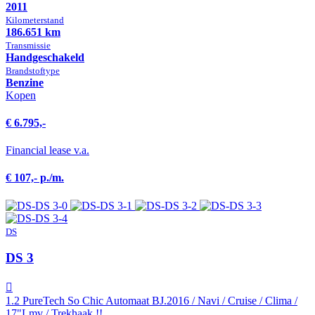
2011
Kilometer­stand
186.651 km
Transmissie
Hand­geschakeld
Brandstof­type
Benzine
Kopen
€ 6.795,-
Financial lease v.a.
€ 107,- p./m.
DS
DS 3
1.2 PureTech So Chic Automaat BJ.2016 / Navi / Cruise / Clima /
17"Lmv / Trekhaak !!