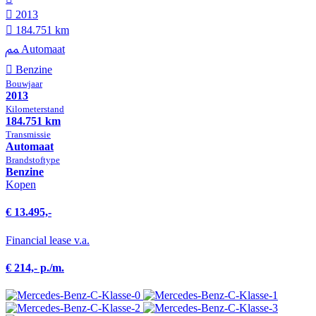
2013
184.751 km
Automaat
Benzine
Bouwjaar
2013
Kilometer­stand
184.751 km
Transmissie
Automaat
Brandstof­type
Benzine
Kopen
€ 13.495,-
Financial lease v.a.
€ 214,- p./m.