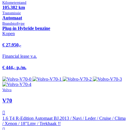
Kilometer­stand
105.382 km
Transmissie
Automaat
Brandstof­type
Plug-in Hybride benzine
Kopen
€ 27.950,-
Financial lease v.a.
€ 444,- p./m.
Volvo
V70
1.6 T4 R-Edition Automaat BJ.2013 / Navi / Leder / Cruise / Clima
/ Xenon / 18"Lmv / Trekhaak !!