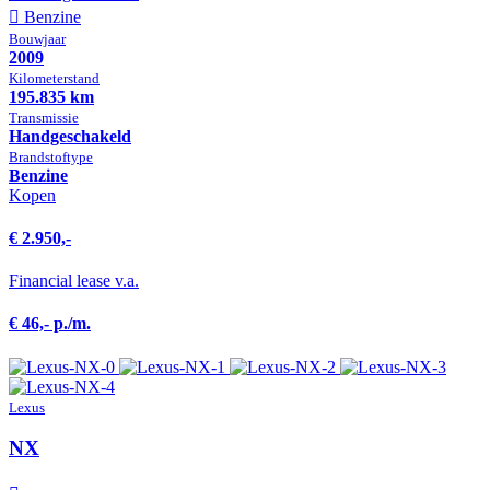
Benzine
Bouwjaar
2009
Kilometer­stand
195.835 km
Transmissie
Hand­geschakeld
Brandstof­type
Benzine
Kopen
€ 2.950,-
Financial lease v.a.
€ 46,- p./m.
Lexus
NX