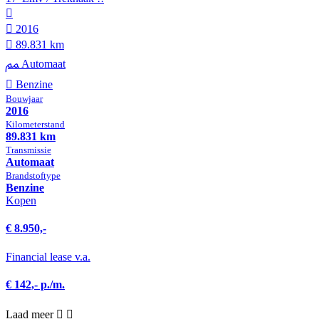
2016
89.831 km
Automaat
Benzine
Bouwjaar
2016
Kilometer­stand
89.831 km
Transmissie
Automaat
Brandstof­type
Benzine
Kopen
€ 8.950,-
Financial lease v.a.
€ 142,- p./m.
Laad meer