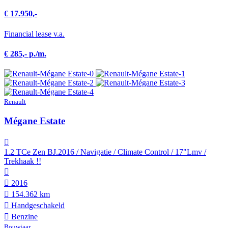
€ 17.950,-
Financial lease v.a.
€ 285,- p./m.
Renault
Mégane Estate
1.2 TCe Zen BJ.2016 / Navigatie / Climate Control / 17"Lmv /
Trekhaak !!
2016
154.362 km
Hand­geschakeld
Benzine
Bouwjaar