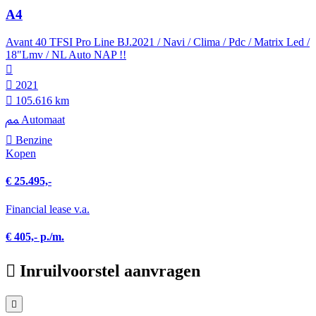
A4
Avant 40 TFSI Pro Line BJ.2021 / Navi / Clima / Pdc / Matrix Led /
18"Lmv / NL Auto NAP !!
2021
105.616 km
Automaat
Benzine
Kopen
€ 25.495,-
Financial lease v.a.
€ 405,- p./m.
Inruilvoorstel aanvragen