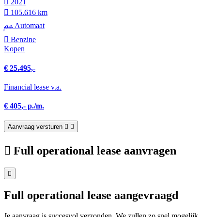
2021
105.616 km
Automaat
Benzine
Kopen
€ 25.495,-
Financial lease v.a.
€ 405,- p./m.
Aanvraag versturen
Full operational lease aanvragen
Full operational lease aangevraagd
Je aanvraag is succesvol verzonden. We zullen zo snel mogelijk