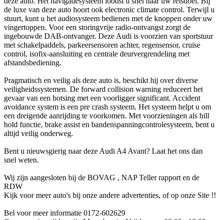
deze auto. Het navigatiesysteem loodst u snel naar uw reisdoel. Bij
de luxe van deze auto hoort ook electronic climate control. Terwijl u
stuurt, kunt u het audiosysteem bedienen met de knoppen onder uw
vingertoppen. Voor een storingvrije radio-ontvangst zorgt de
ingebouwde DAB-ontvanger. Deze Audi is voorzien van sportstuur
met schakelpaddels, parkeersensoren achter, regensensor, cruise
control, isofix-aansluiting en centrale deurvergrendeling met
afstandsbediening.
Pragmatisch en veilig als deze auto is, beschikt hij over diverse
veiligheidssystemen. De forward collision warning reduceert het
gevaar van een botsing met een voorligger significant. Accident
avoidance system is een pre crash systeem. Het systeem helpt u om
een dreigende aanrijding te voorkomen. Met voorzieningen als hill
hold functie, brake assist en bandenspanningcontrolesysteem, bent u
altijd veilig onderweg.
Bent u nieuwsgierig naar deze Audi A4 Avant? Laat het ons dan
snel weten.
Wij zijn aangesloten bij de BOVAG , NAP Teller rapport en de
RDW
Kijk voor meer auto's bij onze andere advertenties, of op onze Site !!
Bel voor meer informatie 0172-602629