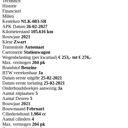
Technisch
Historie
Financieel
Milieu
Kenteken
NL
K-083-SR
APK Datum
26-02-2027
Kilometerstand
105.616 km
Bouwjaar
2021
Kleur
Zwart
Transmissie
Automaat
Carrosserie
Stationwagon
Wegenbelasting (per kwartaal)
€ 253,- tot € 276,-
Max. vermogen
204 pk
Brandstof
Benzine
BTW verrekenbaar
Ja
Datum eerste uitgifte
25-02-2021
Datum eerste toelating
25-02-2021
Onderhoudsboekjes aanwezig
Ja
Aantal zitplaatsen
5
Aantal Deuren
5
Bouwjaar
2021
Bouwmaand
Februari
Cilinderinhoud
1.984 cc
Aantal cilinders
4
Max. vermogen
204 pk