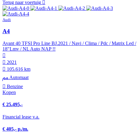
Terug naar voertuig
Audi
A4
Avant 40 TFSI Pro Line BJ.2021 / Navi / Clima / Pdc / Matrix Led /
18"Lmv / NL Auto NAP !!
2021
105.616 km
Automaat
Benzine
Kopen
€ 25.495,-
Financial lease v.a.
€ 405,- p./m.