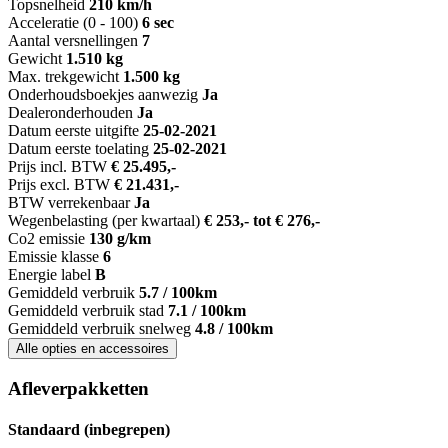
Topsnelheid
210 km/h
Acceleratie (0 - 100)
6 sec
Aantal versnellingen
7
Gewicht
1.510 kg
Max. trekgewicht
1.500 kg
Onderhoudsboekjes aanwezig
Ja
Dealeronderhouden
Ja
Datum eerste uitgifte
25-02-2021
Datum eerste toelating
25-02-2021
Prijs incl. BTW
€ 25.495,-
Prijs excl. BTW
€ 21.431,-
BTW verrekenbaar
Ja
Wegenbelasting (per kwartaal)
€ 253,- tot € 276,-
Co2 emissie
130 g/km
Emissie klasse
6
Energie label
B
Gemiddeld verbruik
5.7 / 100km
Gemiddeld verbruik stad
7.1 / 100km
Gemiddeld verbruik snelweg
4.8 / 100km
Alle opties en accessoires
Afleverpakketten
Standaard (inbegrepen)