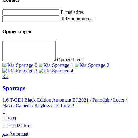
E-mailadres
Telefoonnummer
Opmerkingen
Opmerkingen
Kia
Sportage
1.6 T-GDI Black Edition Automaat BJ.2021 / Panodak / Leder /
Navi / Camera / Keyless / 17"Lmv !!
2021
127.022 km
Automaat