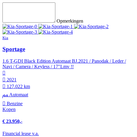
Opmerkingen
Kia
Sportage
1.6 T-GDI Black Edition Automaat BJ.2021 / Panodak / Leder /
Navi / Camera / Keyless / 17"Lmv !!
2021
127.022 km
Automaat
Benzine
Kopen
€ 23.950,-
Financial lease v.a.