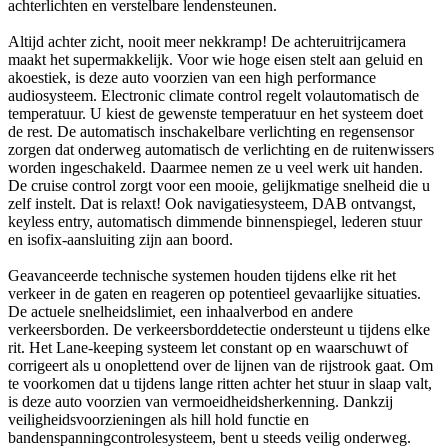
achterlichten en verstelbare lendensteunen.
Altijd achter zicht, nooit meer nekkramp! De achteruitrijcamera
maakt het supermakkelijk. Voor wie hoge eisen stelt aan geluid en
akoestiek, is deze auto voorzien van een high performance
audiosysteem. Electronic climate control regelt volautomatisch de
temperatuur. U kiest de gewenste temperatuur en het systeem doet
de rest. De automatisch inschakelbare verlichting en regensensor
zorgen dat onderweg automatisch de verlichting en de ruitenwissers
worden ingeschakeld. Daarmee nemen ze u veel werk uit handen.
De cruise control zorgt voor een mooie, gelijkmatige snelheid die u
zelf instelt. Dat is relaxt! Ook navigatiesysteem, DAB ontvangst,
keyless entry, automatisch dimmende binnenspiegel, lederen stuur
en isofix-aansluiting zijn aan boord.
Geavanceerde technische systemen houden tijdens elke rit het
verkeer in de gaten en reageren op potentieel gevaarlijke situaties.
De actuele snelheidslimiet, een inhaalverbod en andere
verkeersborden. De verkeersborddetectie ondersteunt u tijdens elke
rit. Het Lane-keeping systeem let constant op en waarschuwt of
corrigeert als u onoplettend over de lijnen van de rijstrook gaat. Om
te voorkomen dat u tijdens lange ritten achter het stuur in slaap valt,
is deze auto voorzien van vermoeidheidsherkenning. Dankzij
veiligheidsvoorzieningen als hill hold functie en
bandenspanningcontrolesysteem, bent u steeds veilig onderweg.