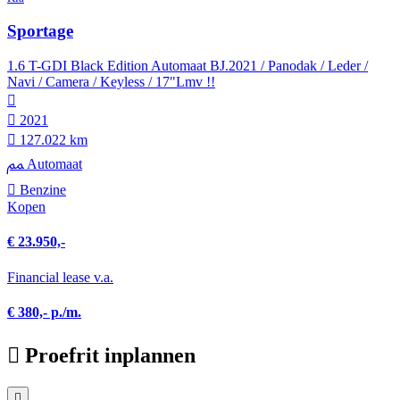
Sportage
1.6 T-GDI Black Edition Automaat BJ.2021 / Panodak / Leder /
Navi / Camera / Keyless / 17"Lmv !!
2021
127.022 km
Automaat
Benzine
Kopen
€ 23.950,-
Financial lease v.a.
€ 380,- p./m.
Proefrit inplannen