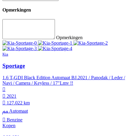
Opmerkingen
Opmerkingen
Kia
Sportage
1.6 T-GDI Black Edition Automaat BJ.2021 / Panodak / Leder /
Navi / Camera / Keyless / 17"Lmv !!
2021
127.022 km
Automaat
Benzine
Kopen