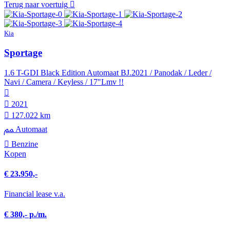
Terug naar voertuig
Kia
Sportage
1.6 T-GDI Black Edition Automaat BJ.2021 / Panodak / Leder /
Navi / Camera / Keyless / 17"Lmv !!
2021
127.022 km
Automaat
Benzine
Kopen
€ 23.950,-
Financial lease v.a.
€ 380,- p./m.