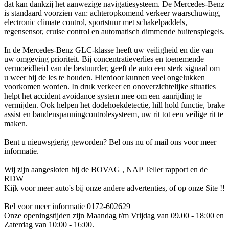
dat kan dankzij het aanwezige navigatiesysteem. De Mercedes-Benz
is standaard voorzien van: achteropkomend verkeer waarschuwing,
electronic climate control, sportstuur met schakelpaddels,
regensensor, cruise control en automatisch dimmende buitenspiegels.
In de Mercedes-Benz GLC-klasse heeft uw veiligheid en die van
uw omgeving prioriteit. Bij concentratieverlies en toenemende
vermoeidheid van de bestuurder, geeft de auto een sterk signaal om
u weer bij de les te houden. Hierdoor kunnen veel ongelukken
voorkomen worden. In druk verkeer en onoverzichtelijke situaties
helpt het accident avoidance system mee om een aanrijding te
vermijden. Ook helpen het dodehoekdetectie, hill hold functie, brake
assist en bandenspanningcontrolesysteem, uw rit tot een veilige rit te
maken.
Bent u nieuwsgierig geworden? Bel ons nu of mail ons voor meer
informatie.
Wij zijn aangesloten bij de BOVAG , NAP Teller rapport en de
RDW
Kijk voor meer auto's bij onze andere advertenties, of op onze Site !!
Bel voor meer informatie 0172-602629
Onze openingstijden zijn Maandag t/m Vrijdag van 09.00 - 18:00 en
Zaterdag van 10:00 - 16:00.