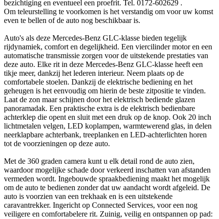
bezichtiging en eventueel een proefrit. Tel. 0172-602629 .
Om teleurstelling te voorkomen is het verstandig om voor uw komst
even te bellen of de auto nog beschikbaar is.
Auto's als deze Mercedes-Benz GLC-klasse bieden tegelijk
rijdynamiek, comfort en degelijkheid. Een viercilinder motor en een
automatische transmissie zorgen voor de uitstekende prestaties van
deze auto. Elke rit in deze Mercedes-Benz GLC-klasse heeft een
tikje meer, dankzij het lederen interieur. Neem plaats op de
comfortabele stoelen. Dankzij de elektrische bediening en het
geheugen is het eenvoudig om hierin de beste zitpositie te vinden.
Laat de zon maar schijnen door het elektrisch bediende glazen
panoramadak. Een praktische extra is de elektrisch bedienbare
achterklep die opent en sluit met een druk op de knop. Ook 20 inch
lichtmetalen velgen, LED koplampen, warmtewerend glas, in delen
neerklapbare achterbank, treeplanken en LED-achterlichten horen
tot de voorzieningen op deze auto.
Met de 360 graden camera kunt u elk detail rond de auto zien,
waardoor mogelijke schade door verkeerd inschatten van afstanden
vermeden wordt. Ingebouwde spraakbediening maakt het mogelijk
om de auto te bedienen zonder dat uw aandacht wordt afgeleid. De
auto is voorzien van een trekhaak en is een uitstekende
caravantrekker. Ingericht op Connected Services, voor een nog
veiligere en comfortabelere rit. Zuinig, veilig en ontspannen op pad: