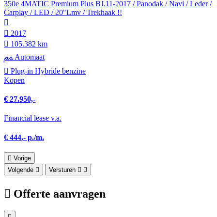
350e 4MATIC Premium Plus BJ.11-2017 / Panodak / Navi / Leder /
Carplay / LED / 20"Lmv / Trekhaak !!
2017
105.382 km
Automaat
Plug-in Hybride benzine
Kopen
€ 27.950,-
Financial lease v.a.
€ 444,- p./m.
Vorige
Volgende
Versturen
Offerte aanvragen