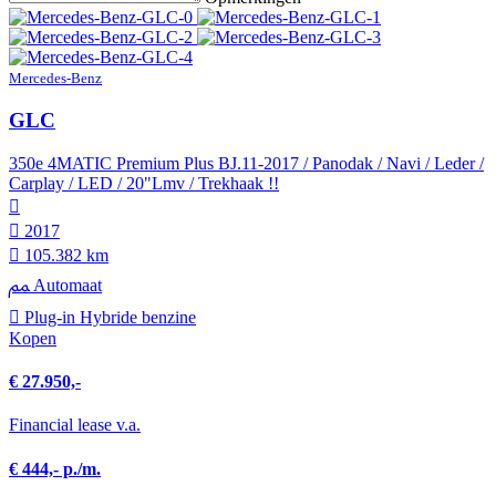
Mercedes-Benz
GLC
350e 4MATIC Premium Plus BJ.11-2017 / Panodak / Navi / Leder /
Carplay / LED / 20"Lmv / Trekhaak !!
2017
105.382 km
Automaat
Plug-in Hybride benzine
Kopen
€ 27.950,-
Financial lease v.a.
€ 444,- p./m.