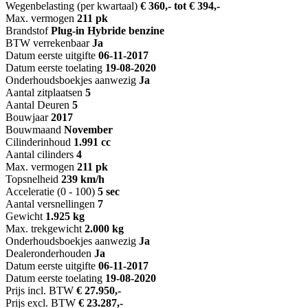
Wegenbelasting (per kwartaal)
€ 360,- tot € 394,-
Max. vermogen
211 pk
Brandstof
Plug-in Hybride benzine
BTW verrekenbaar
Ja
Datum eerste uitgifte
06-11-2017
Datum eerste toelating
19-08-2020
Onderhoudsboekjes aanwezig
Ja
Aantal zitplaatsen
5
Aantal Deuren
5
Bouwjaar
2017
Bouwmaand
November
Cilinderinhoud
1.991 cc
Aantal cilinders
4
Max. vermogen
211 pk
Topsnelheid
239 km/h
Acceleratie (0 - 100)
5 sec
Aantal versnellingen
7
Gewicht
1.925 kg
Max. trekgewicht
2.000 kg
Onderhoudsboekjes aanwezig
Ja
Dealeronderhouden
Ja
Datum eerste uitgifte
06-11-2017
Datum eerste toelating
19-08-2020
Prijs incl. BTW
€ 27.950,-
Prijs excl. BTW
€ 23.287,-