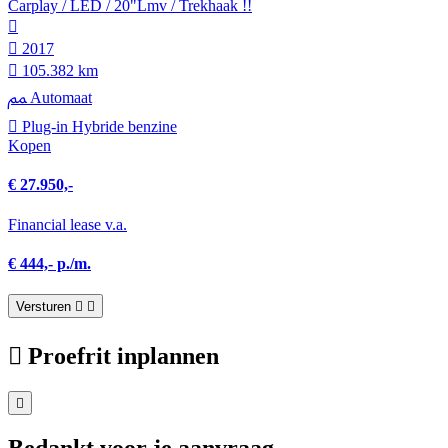
Carplay / LED / 20"Lmv / Trekhaak !!
2017
105.382 km
Automaat
Plug-in Hybride benzine
Kopen
€ 27.950,-
Financial lease v.a.
€ 444,- p./m.
Versturen
Proefrit inplannen
Bedankt voor je aanvraag