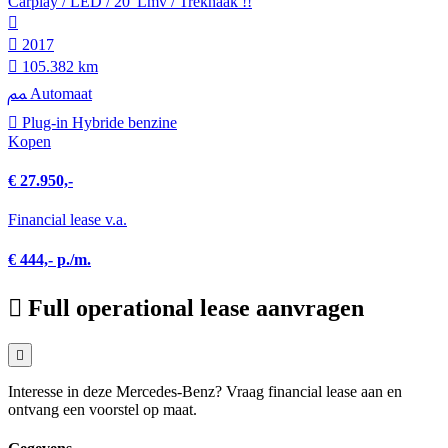
Carplay / LED / 20"Lmv / Trekhaak !!
2017
105.382 km
Automaat
Plug-in Hybride benzine
Kopen
€ 27.950,-
Financial lease v.a.
€ 444,- p./m.
Full operational lease aanvragen
Interesse in deze Mercedes-Benz? Vraag financial lease aan en
ontvang een voorstel op maat.