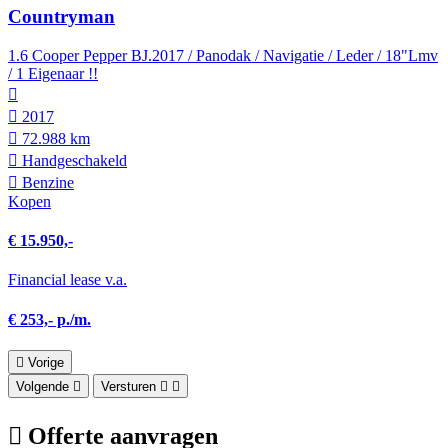
Countryman
1.6 Cooper Pepper BJ.2017 / Panodak / Navigatie / Leder / 18"Lmv
/ 1 Eigenaar !!
2017
72.988 km
Hand­geschakeld
Benzine
Kopen
€ 15.950,-
Financial lease v.a.
€ 253,- p./m.
Vorige
Volgende
Versturen
Offerte aanvragen