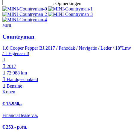
Opmerkingen
MINI
Countryman
1.6 Cooper Pepper BJ.2017 / Panodak / Navigatie / Leder / 18"Lmv
/ 1 Eigenaar !!
2017
72.988 km
Hand­geschakeld
Benzine
Kopen
€ 15.950,-
Financial lease v.a.
€ 253,- p./m.