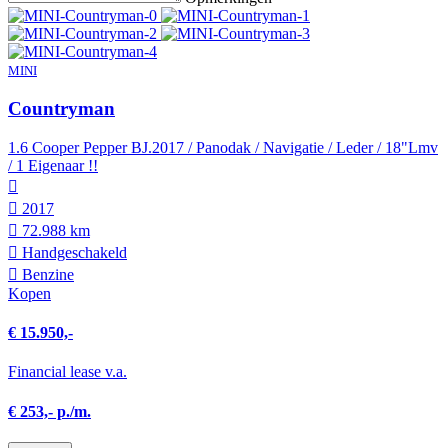
MINI
Countryman
1.6 Cooper Pepper BJ.2017 / Panodak / Navigatie / Leder / 18"Lmv
/ 1 Eigenaar !!
2017
72.988 km
Hand­geschakeld
Benzine
Kopen
€ 15.950,-
Financial lease v.a.
€ 253,- p./m.