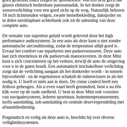
glazen elektrisch bedienbare panoramadak. In het donker zorgt de
xenonverlichting voor een goed zicht op de weg. Natuurlijk behoren
18 inch lichtmetalen velgen, zwarte hemelbekleding, dakspoiler en
in delen neerklapbare achterbank ook tot de uitrusting van deze
complete auto.
De sensatie van superieur geluid wordt geleverd door het high
performance audiosysteem. In een auto als deze kunt u niet zonder
automatische airconditioning, zodat de temperatuur altijd goed is.
Ervaar het comfort van inparkeren met parkeersensoren. Deze auto
laat zich moeiteloos in elk parkeervak manoeuvreren. In deze Mini
kunt u zich concentreren op het verkeer, terwijl de auto de omgeving
voor u in de gaten houdt. Een automatisch inschakelbare verlichting
zorgt dat de verlichting aangaat als het donkerder wordt - in tunnels
bijvoorbeeld - en de regensensor schakelt de ruitenwissers in als het
nodig is. U hoeft er niets aan te doen. De cruise control heeft een
feilloos geheugen. Als u even vaart heeft geminderd, bent u na één
klik weer op de oude snelheid. U bent in deze Mini ook voorzien
van navigatiesysteem, lederen sportstuur, buitentemperatuurmeter,
isofix-aansluiting, usb-aansluiting en centrale deurvergrendeling met
afstandsbediening.
Pragmatisch en veilig als deze auto is, beschikt hij over diverse
veiligheidssystemen.