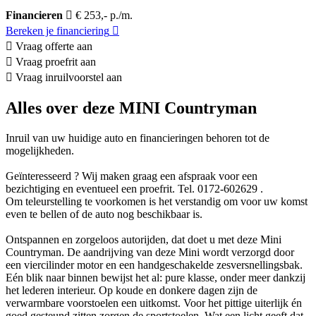
Financieren
€ 253,- p./m.
Bereken je financiering
Vraag offerte aan
Vraag proefrit aan
Vraag inruilvoorstel aan
Alles over deze MINI Countryman
Inruil van uw huidige auto en financieringen behoren tot de
mogelijkheden.
Geïnteresseerd ? Wij maken graag een afspraak voor een
bezichtiging en eventueel een proefrit. Tel. 0172-602629 .
Om teleurstelling te voorkomen is het verstandig om voor uw komst
even te bellen of de auto nog beschikbaar is.
Ontspannen en zorgeloos autorijden, dat doet u met deze Mini
Countryman. De aandrijving van deze Mini wordt verzorgd door
een viercilinder motor en een handgeschakelde zesversnellingsbak.
Eén blik naar binnen bewijst het al: pure klasse, onder meer dankzij
het lederen interieur. Op koude en donkere dagen zijn de
verwarmbare voorstoelen een uitkomst. Voor het pittige uiterlijk én
goed gesteund zitten zorgen de sportstoelen. Wat een licht geeft dat