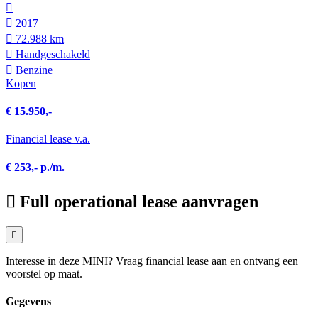
2017
72.988 km
Hand­geschakeld
Benzine
Kopen
€ 15.950,-
Financial lease v.a.
€ 253,- p./m.
Full operational lease aanvragen
Interesse in deze MINI? Vraag financial lease aan en ontvang een
voorstel op maat.
Gegevens