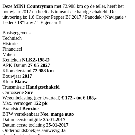
Deze
MINI Countryman
met 72.988 km op de teller, heeft het
bouwjaar 2017 en heeft als transmissie handgeschakeld. De
uitvoering is: 1.6 Cooper Pepper BJ.2017 / Panodak / Navigatie /
Leder / 18"Lmv / 1 Eigenaar !!
Basisgegevens
Technisch
Historie
Financieel
Milieu
Kenteken
NL
KZ-198-D
APK Datum
27-05-2027
Kilometerstand
72.988 km
Bouwjaar
2017
Kleur
Blauw
Transmissie
Handgeschakeld
Carrosserie
Suv
Wegenbelasting (per kwartaal)
€ 172,- tot € 188,-
Max. vermogen
122 pk
Brandstof
Benzine
BTW verrekenbaar
Nee, marge auto
Datum eerste uitgifte
25-01-2017
Datum eerste toelating
25-01-2017
Onderhoudsboekjes aanwezig
Ja