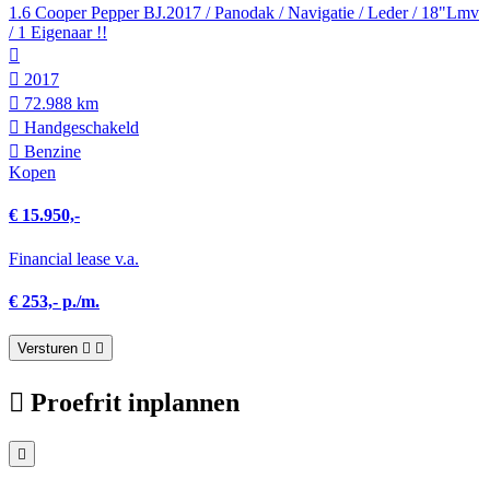
1.6 Cooper Pepper BJ.2017 / Panodak / Navigatie / Leder / 18"Lmv
/ 1 Eigenaar !!
2017
72.988 km
Hand­geschakeld
Benzine
Kopen
€ 15.950,-
Financial lease v.a.
€ 253,- p./m.
Versturen
Proefrit inplannen