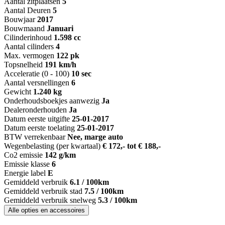
Aantal zitplaatsen
5
Aantal Deuren
5
Bouwjaar
2017
Bouwmaand
Januari
Cilinderinhoud
1.598 cc
Aantal cilinders
4
Max. vermogen
122 pk
Topsnelheid
191 km/h
Acceleratie (0 - 100)
10 sec
Aantal versnellingen
6
Gewicht
1.240 kg
Onderhoudsboekjes aanwezig
Ja
Dealeronderhouden
Ja
Datum eerste uitgifte
25-01-2017
Datum eerste toelating
25-01-2017
BTW verrekenbaar
Nee, marge auto
Wegenbelasting (per kwartaal)
€ 172,- tot € 188,-
Co2 emissie
142 g/km
Emissie klasse
6
Energie label
E
Gemiddeld verbruik
6.1 / 100km
Gemiddeld verbruik stad
7.5 / 100km
Gemiddeld verbruik snelweg
5.3 / 100km
Alle opties en accessoires