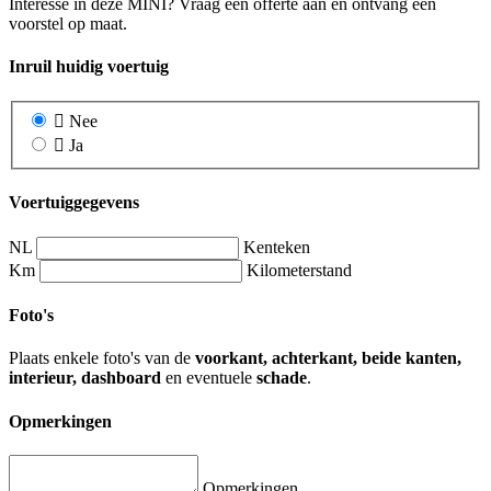
Interesse in deze MINI? Vraag een offerte aan en ontvang een
voorstel op maat.
Inruil huidig voertuig
Nee
Ja
Voertuiggegevens
NL
Kenteken
Km
Kilometerstand
Foto's
Plaats enkele foto's van de
voorkant, achterkant, beide kanten,
interieur, dashboard
en eventuele
schade
.
Opmerkingen
Opmerkingen