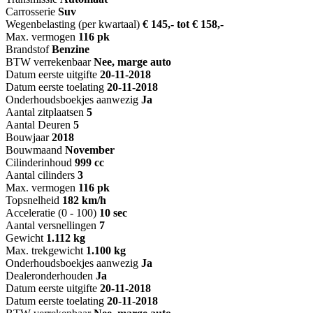
Carrosserie
Suv
Wegenbelasting (per kwartaal)
€ 145,- tot € 158,-
Max. vermogen
116 pk
Brandstof
Benzine
BTW verrekenbaar
Nee, marge auto
Datum eerste uitgifte
20-11-2018
Datum eerste toelating
20-11-2018
Onderhoudsboekjes aanwezig
Ja
Aantal zitplaatsen
5
Aantal Deuren
5
Bouwjaar
2018
Bouwmaand
November
Cilinderinhoud
999 cc
Aantal cilinders
3
Max. vermogen
116 pk
Topsnelheid
182 km/h
Acceleratie (0 - 100)
10 sec
Aantal versnellingen
7
Gewicht
1.112 kg
Max. trekgewicht
1.100 kg
Onderhoudsboekjes aanwezig
Ja
Dealeronderhouden
Ja
Datum eerste uitgifte
20-11-2018
Datum eerste toelating
20-11-2018