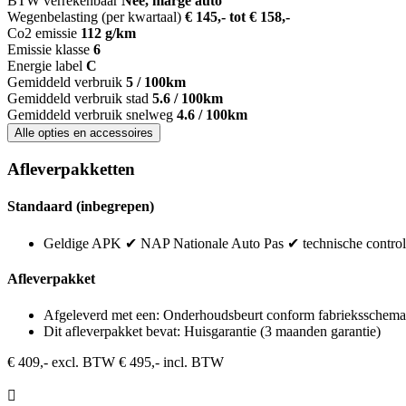
BTW verrekenbaar
Nee, marge auto
Wegenbelasting (per kwartaal)
€ 145,- tot € 158,-
Co2 emissie
112 g/km
Emissie klasse
6
Energie label
C
Gemiddeld verbruik
5 / 100km
Gemiddeld verbruik stad
5.6 / 100km
Gemiddeld verbruik snelweg
4.6 / 100km
Alle opties en accessoires
Afleverpakketten
Standaard (inbegrepen)
Geldige APK ✔ NAP Nationale Auto Pas ✔ technische controle 
Afleverpakket
Afgeleverd met een: Onderhoudsbeurt conform fabrieksschema
Dit afleverpakket bevat: Huisgarantie (3 maanden garantie)
€ 409,- excl. BTW
€ 495,- incl. BTW