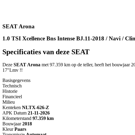
SEAT Arona
1.0 TSI Xcellence Bns Intense BJ.11-2018 / Navi / Cl
Specificaties van deze SEAT
Deze
SEAT Arona
met 97.359 km op de teller, heeft het bouwjaar 20
17"Lmv !!
Basisgegevens
Technisch
Historie
Financieel
Milieu
Kenteken
NL
TX-626-Z
APK Datum
21-11-2026
Kilometerstand
97.359 km
Bouwjaar
2018
Kleur
Paars
Transmissie
Automaat