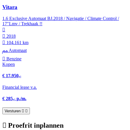
Vitara
1.6 Exclusive Automaat BJ.2018 / Navigatie / Climate Control /
17"Lmv / Trekhaak !!
2018
104.161 km
Automaat
Benzine
Kopen
€ 17.950,-
Financial lease v.a.
€ 285,- p./m.
Versturen
Proefrit inplannen