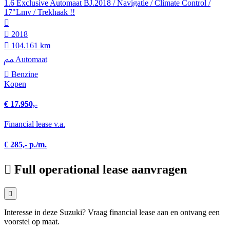
1.6 Exclusive Automaat BJ.2018 / Navigatie / Climate Control /
17"Lmv / Trekhaak !!
2018
104.161 km
Automaat
Benzine
Kopen
€ 17.950,-
Financial lease v.a.
€ 285,- p./m.
Full operational lease aanvragen
Interesse in deze Suzuki? Vraag financial lease aan en ontvang een
voorstel op maat.