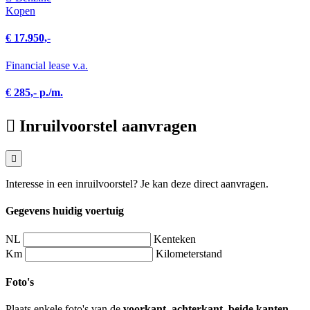
Kopen
€ 17.950,-
Financial lease v.a.
€ 285,- p./m.
Inruilvoorstel aanvragen
Interesse in een inruilvoorstel? Je kan deze direct aanvragen.
Gegevens huidig voertuig
NL
Kenteken
Km
Kilometerstand
Foto's
Plaats enkele foto's van de
voorkant, achterkant, beide kanten,