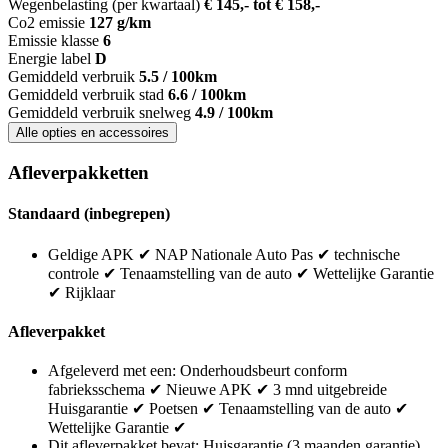
Wegenbelasting (per kwartaal)
€ 145,- tot € 158,-
Co2 emissie
127 g/km
Emissie klasse
6
Energie label
D
Gemiddeld verbruik
5.5 / 100km
Gemiddeld verbruik stad
6.6 / 100km
Gemiddeld verbruik snelweg
4.9 / 100km
Alle opties en accessoires
Afleverpakketten
Standaard (inbegrepen)
Geldige APK ✔ NAP Nationale Auto Pas ✔ technische
controle ✔ Tenaamstelling van de auto ✔ Wettelijke Garantie
✔ Rijklaar
Afleverpakket
Afgeleverd met een: Onderhoudsbeurt conform
fabrieksschema ✔ Nieuwe APK ✔ 3 mnd uitgebreide
Huisgarantie ✔ Poetsen ✔ Tenaamstelling van de auto ✔
Wettelijke Garantie ✔
Dit afleverpakket bevat: Huisgarantie (3 maanden garantie)