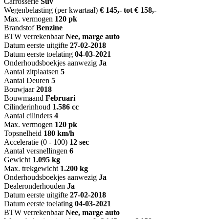
Carrosserie
Suv
Wegenbelasting (per kwartaal)
€ 145,- tot € 158,-
Max. vermogen
120 pk
Brandstof
Benzine
BTW verrekenbaar
Nee, marge auto
Datum eerste uitgifte
27-02-2018
Datum eerste toelating
04-03-2021
Onderhoudsboekjes aanwezig
Ja
Aantal zitplaatsen
5
Aantal Deuren
5
Bouwjaar
2018
Bouwmaand
Februari
Cilinderinhoud
1.586 cc
Aantal cilinders
4
Max. vermogen
120 pk
Topsnelheid
180 km/h
Acceleratie (0 - 100)
12 sec
Aantal versnellingen
6
Gewicht
1.095 kg
Max. trekgewicht
1.200 kg
Onderhoudsboekjes aanwezig
Ja
Dealeronderhouden
Ja
Datum eerste uitgifte
27-02-2018
Datum eerste toelating
04-03-2021
BTW verrekenbaar
Nee, marge auto