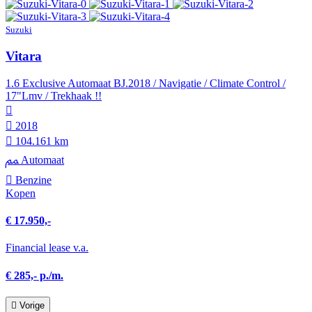
Suzuki
Vitara
1.6 Exclusive Automaat BJ.2018 / Navigatie / Climate Control /
17"Lmv / Trekhaak !!
2018
104.161 km
Automaat
Benzine
Kopen
€ 17.950,-
Financial lease v.a.
€ 285,- p./m.
Vorige