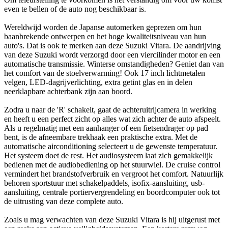
even te bellen of de auto nog beschikbaar is.
Wereldwijd worden de Japanse automerken geprezen om hun
baanbrekende ontwerpen en het hoge kwaliteitsniveau van hun
auto's. Dat is ook te merken aan deze Suzuki Vitara. De aandrijving
van deze Suzuki wordt verzorgd door een viercilinder motor en een
automatische transmissie. Winterse omstandigheden? Geniet dan van
het comfort van de stoelverwarming! Ook 17 inch lichtmetalen
velgen, LED-dagrijverlichting, extra getint glas en in delen
neerklapbare achterbank zijn aan boord.
Zodra u naar de 'R' schakelt, gaat de achteruitrijcamera in werking
en heeft u een perfect zicht op alles wat zich achter de auto afspeelt.
Als u regelmatig met een aanhanger of een fietsendrager op pad
bent, is de afneembare trekhaak een praktische extra. Met de
automatische airconditioning selecteert u de gewenste temperatuur.
Het systeem doet de rest. Het audiosysteem laat zich gemakkelijk
bedienen met de audiobediening op het stuurwiel. De cruise control
vermindert het brandstofverbruik en vergroot het comfort. Natuurlijk
behoren sportstuur met schakelpaddels, isofix-aansluiting, usb-
aansluiting, centrale portiervergrendeling en boordcomputer ook tot
de uitrusting van deze complete auto.
Zoals u mag verwachten van deze Suzuki Vitara is hij uitgerust met