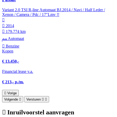
Variant 2.0 TSI R-line Automaat BJ.2014 / Navi / Half Leder /
Xenon / Camera / Pdc / 17"Lmv !!
2014
179.774 km
Automaat
Benzine
Kopen
€ 13.450,-
Financial lease v.a.
€ 213,- p./m.
Vorige
Volgende
Versturen
Inruilvoorstel aanvragen