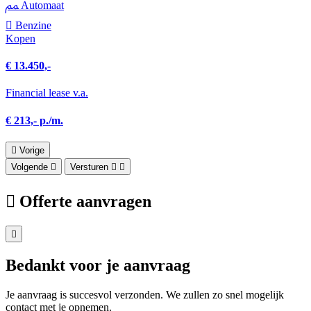
Automaat
Benzine
Kopen
€ 13.450,-
Financial lease v.a.
€ 213,- p./m.
Vorige
Volgende
Versturen
Offerte aanvragen
Bedankt voor je aanvraag
Je aanvraag is succesvol verzonden. We zullen zo snel mogelijk
contact met je opnemen.