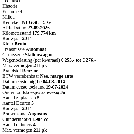
Technisch
Historie
Financieel
Milieu
Kenteken
NL
GGL-15-G
APK Datum
27-09-2026
Kilometerstand
179.774 km
Bouwjaar
2014
Kleur
Bruin
Transmissie
Automaat
Carrosserie
Stationwagon
Wegenbelasting (per kwartaal)
€ 253,- tot € 276,-
Max. vermogen
211 pk
Brandstof
Benzine
BTW verrekenbaar
Nee, marge auto
Datum eerste uitgifte
04-08-2014
Datum eerste toelating
19-07-2024
Onderhoudsboekjes aanwezig
Ja
Aantal zitplaatsen
5
Aantal Deuren
5
Bouwjaar
2014
Bouwmaand
Augustus
Cilinderinhoud
1.984 cc
Aantal cilinders
4
Max. vermogen
211 pk