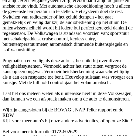
en altijd. Het navigatiesysteem zorgt ervoor dat u altijd de juiste en
snelste route vindt. Met automatische airconditioning hoeft u alleen
de gewenste temperatuur in te stellen. Het systeem doet de rest.
Switchen van radiozender of het geluid dempen - het gaat
gemakkelijk en veilig dankzij de audiobediening op het stuur. De
ruitenwissersnelheid wordt bij iedere bui perfect geregeld dankzij de
regensensor. De Volkswagen is standaard voorzien van: sportstuur
met schakelpaddels, cruise control, keyless entry,
buitentemperatuurmeter, automatisch dimmende buitenspiegels en
isofix-aansluiting.
Pragmatisch en veilig als deze auto is, beschikt hij over diverse
veiligheidssystemen. Vermoeid achter het stuur zitten vergroot de
kans op een ongeval. Vermoeidheidsherkenning waarschuwt tijdig
als u aan een rustpauze toe bent. Heuvelop stilstaan was vroeger een
kunstje. Met de hill hold control gaat het volautomatisch.
Laat het ons meteen weten als u interesse heeft in deze Volkswagen,
dan kunnen we een afspraak maken om u de auto te demonstreren.
Wij zijn aangesloten bij de BOVAG , NAP Teller rapport en de
RDW
Kijk voor meer auto's bij onze andere advertenties, of op onze Site !!
Bel voor meer informatie 0172-602629