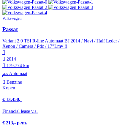
Volkswagen
Passat
Variant 2.0 TSI R-line Automaat BJ.2014 / Navi / Half Leder /
Xenon / Camera / Pdc / 17"Lmv !!
2014
179.774 km
Automaat
Benzine
Kopen
€ 13.450,-
Financial lease v.a.
€ 213,- p./m.