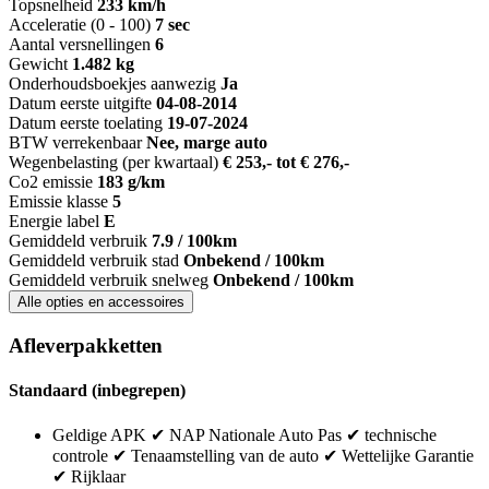
Topsnelheid
233 km/h
Acceleratie (0 - 100)
7 sec
Aantal versnellingen
6
Gewicht
1.482 kg
Onderhoudsboekjes aanwezig
Ja
Datum eerste uitgifte
04-08-2014
Datum eerste toelating
19-07-2024
BTW verrekenbaar
Nee, marge auto
Wegenbelasting (per kwartaal)
€ 253,- tot € 276,-
Co2 emissie
183 g/km
Emissie klasse
5
Energie label
E
Gemiddeld verbruik
7.9 / 100km
Gemiddeld verbruik stad
Onbekend / 100km
Gemiddeld verbruik snelweg
Onbekend / 100km
Alle opties en accessoires
Afleverpakketten
Standaard (inbegrepen)
Geldige APK ✔ NAP Nationale Auto Pas ✔ technische
controle ✔ Tenaamstelling van de auto ✔ Wettelijke Garantie
✔ Rijklaar